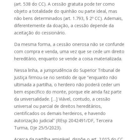
(art. 538 do CC). A cessão gratuita pode ter como
objeto a totalidade do quinhão ou parte ideal, mas
não bens determinados (art. 1.793, § 2º CC). Ademais,
diferentemente da doação, a cessão depende da
aceitação do cessionário.
Da mesma forma, a cessão onerosa não se confunde
com compra e venda, uma vez que se cede um direito
hereditário, enquanto se vende a coisa materializada.
Nessa linha, a jurisprudência do Superior Tribunal de
Justiça firmou-se no sentido de que “enquanto não
ultimada a partilha, o herdeiro não poderá ceder um
bem específico do monte, porque ele ainda faz parte
da universalidade. […] Viável, contudo, a cessão
universal ou parcial de direitos hereditários,
cientificados os demais herdeiros, e havendo
autorização judicial” (REsp 2042491/DF, Terceira
Turma, DJe 25/5/2023).
Acerca da partilha amigável, dispõe o art. 2.015 do CC