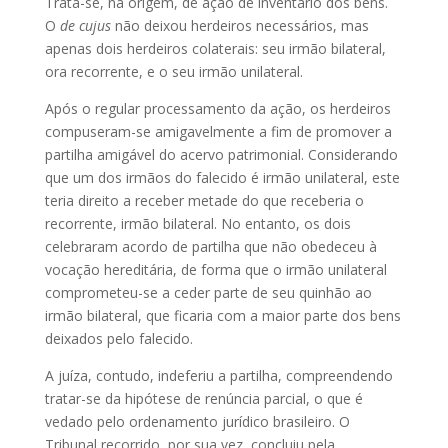
Trata-se, na origem, de ação de inventário dos bens.
O
de cujus
não deixou herdeiros necessários, mas
apenas dois herdeiros colaterais: seu irmão bilateral,
ora recorrente, e o seu irmão unilateral.
Após o regular processamento da ação, os herdeiros
compuseram-se amigavelmente a fim de promover a
partilha amigável do acervo patrimonial. Considerando
que um dos irmãos do falecido é irmão unilateral, este
teria direito a receber metade do que receberia o
recorrente, irmão bilateral. No entanto, os dois
celebraram acordo de partilha que não obedeceu à
vocação hereditária, de forma que o irmão unilateral
comprometeu-se a ceder parte de seu quinhão ao
irmão bilateral, que ficaria com a maior parte dos bens
deixados pelo falecido.
A juíza, contudo, indeferiu a partilha, compreendendo
tratar-se da hipótese de renúncia parcial, o que é
vedado pelo ordenamento jurídico brasileiro. O
Tribunal recorrido, por sua vez, concluiu pela