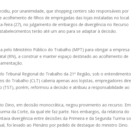
ecidiu, por unanimidade, que shopping centers são responsáveis por
acolhimento de filhos de empregadas das lojas instaladas no local.
a-feira (27), no julgamento de embargos de divergência no Recurso
estabelecimentos terão até um ano para se adaptar à decisão.
da pelo Ministério Público do Trabalho (MPT) para obrigar a empresa
tal (RN), a construir e manter espaço destinado ao acolhimento de
amamentação.
pelo Tribunal Regional do Trabalho da 21ª Região, sob o entendiment
eis do Trabalho (CLT) caberia apenas aos lojistas, empregadores dir
ho (TST), porém, reformou a decisão e atribuiu a responsabilidade ao
ávio Dino, em decisão monocrática, negou provimento ao recurso. Em
Turma da Corte, da qual ele faz parte. Nos embargos, da relatoria do
ntava divergência entre decisões da Primeira e da Segunda Turma s
ual, foi levado ao Plenário por pedido de destaque do ministro Dino.