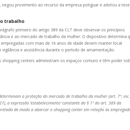
e, negou provimento ao recurso da empresa potiguar e adotou a tese
ao trabalho
rágrafo primeiro do artigo 389 da CLT deve observar os princípios
fância e ao mercado de trabalho da mulher. O dispositivo determina 
 empregadas com mais de 16 anos de idade devem manter local
b vigilância e assistência durante o período de amamentação.
 shopping centers administram os espaços comuns e têm poder sob
eterminam a proteção do mercado de trabalho da mulher (art. 7º, inc.
27), a expressão ‘estabelecimento’ constante do § 1º do art. 389 da
rpretada de modo a abarcar o shopping center em relação às empregad