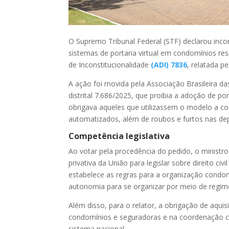
O Supremo Tribunal Federal (STF) declarou incons
sistemas de portaria virtual em condomínios re
de Inconstitucionalidade
(ADI) 7836
, relatada p
A ação foi movida pela Associação Brasileira d
distrital 7.686/2025, que proibia a adoção de p
obrigava aqueles que utilizassem o modelo a co
automatizados, além de roubos e furtos nas de
Competência legislativa
Ao votar pela procedência do pedido, o ministr
privativa da União para legislar sobre direito civ
estabelece as regras para a organização condom
autonomia para se organizar por meio de regime
Além disso, para o relator, a obrigação de aquis
condomínios e seguradoras e na coordenação cent
sistema nacional.