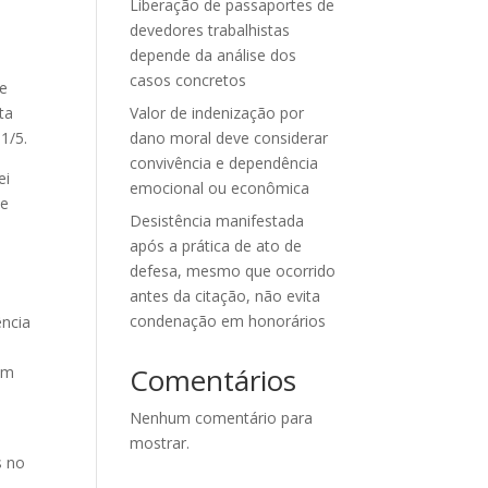
Liberação de passaportes de
devedores trabalhistas
depende da análise dos
casos concretos
de
ta
Valor de indenização por
1/5.
dano moral deve considerar
convivência e dependência
ei
emocional ou econômica
 e
Desistência manifestada
após a prática de ato de
defesa, mesmo que ocorrido
antes da citação, não evita
condenação em honorários
ência
Comentários
em
Nenhum comentário para
mostrar.
s no