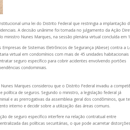
titucional uma lei do Distrito Federal que restringia a implantação 
sidenciais. A decisão unânime foi tomada no julgamento da Ação Dire
elo ministro Nunes Marques, na sessão plenária virtual concluída em 1
as Empresas de Sistemas Eletrônicos de Segurança (Abese) contra a L
ortaria virtual em condomínios com mais de 45 unidades habitacionais
ntratar seguro específico para cobrir acidentes envolvendo portões
pendências condominiais.
o Nunes Marques considerou que o Distrito Federal invadiu a compet
il e política de seguros. Segundo o ministro, a legislação federal já
inial e as prerrogativas da assembleia geral dos condôminos, que t
nto interno e decidir sobre a utilização das áreas comuns.
ição de seguro específico interfere na relação contratual entre
ralizada das políticas securitárias, o que pode acarretar distorçõe