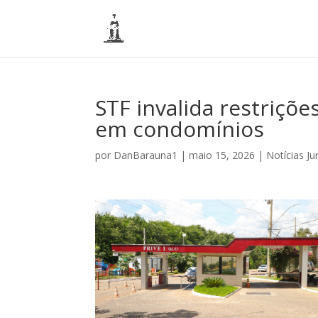
STF invalida restriçõe
em condomínios
por
DanBarauna1
|
maio 15, 2026
|
Notícias Ju