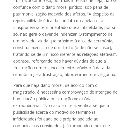
frustração amorosa, por mais intensa que seja, não se
confunde com o dano moral jurídico, sob pena de
patrimonialização indevida dos afetos. “A despeito da
reprovabilidade ética da conduta do apelante, a
jurisprudência tem orientado que a infidelidade, por si
só, não gera o dever de indenizar. O rompimento de
um noivado, ainda que próximo à data da cerimônia,
constitui exercício de um direito (o de não se casar),
tratando-se de um risco inerente às relações afetivas”,
apontou, reforçando não haver dúvidas de que a
frustração com o cancelamento próximo à data da
cerimônia gera frustração, aborrecimento e vergonha.
Para que haja dano moral, de acordo com o
magistrado, é necessária comprovação de intenção de
humilhação pública ou situação vexatória
extraordinária. “No caso em tela, verifica-se que a
publicidade acerca do motivo do término (a
infidelidade) foi dada pela própria apelada ao
comunicar os convidados (…) rompendo o nexo de