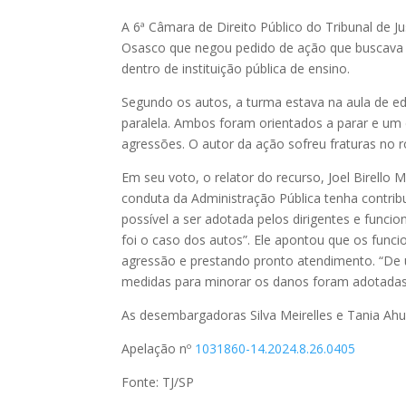
A 6ª Câmara de Direito Público do Tribunal de J
Osasco que negou pedido de ação que buscava r
dentro de instituição pública de ensino.
Segundo os autos, a turma estava na aula de e
paralela. Ambos foram orientados a parar e um 
agressões. O autor da ação sofreu fraturas no 
Em seu voto, o relator do recurso, Joel Birello
conduta da Administração Pública tenha contri
possível a ser adotada pelos dirigentes e funci
foi o caso dos autos”. Ele apontou que os func
agressão e prestando pronto atendimento. “De um
medidas para minorar os danos foram adotadas,
As desembargadoras Silva Meirelles e Tania Ahu
Apelação nº
1031860-14.2024.8.26.0405
Fonte: TJ/SP