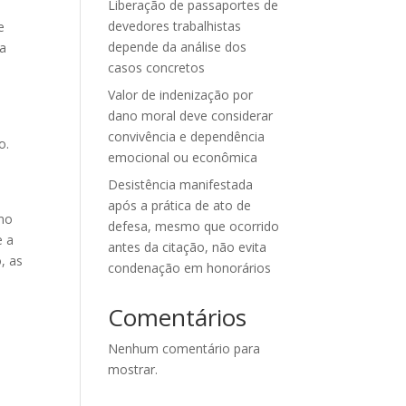
Liberação de passaportes de
devedores trabalhistas
e
depende da análise dos
ga
casos concretos
Valor de indenização por
dano moral deve considerar
convivência e dependência
o.
emocional ou econômica
Desistência manifestada
após a prática de ato de
omo
defesa, mesmo que ocorrido
e a
antes da citação, não evita
, as
condenação em honorários
Comentários
Nenhum comentário para
mostrar.