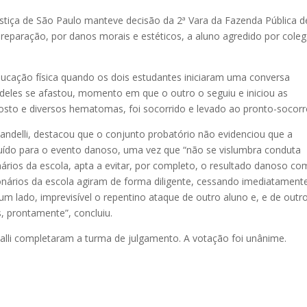
ustiça de São Paulo manteve decisão da 2ª Vara da Fazenda Pública d
eparação, por danos morais e estéticos, a aluno agredido por cole
ducação física quando os dois estudantes iniciaram uma conversa
deles se afastou, momento em que o outro o seguiu e iniciou as
rosto e diversos hematomas, foi socorrido e levado ao pronto-socorr
 Mandelli, destacou que o conjunto probatório não evidenciou que a
buído para o evento danoso, uma vez que “não se vislumbra conduta
onários da escola, apta a evitar, por completo, o resultado danoso c
ionários da escola agiram de forma diligente, cessando imediatament
 lado, imprevisível o repentino ataque de outro aluno e, e de outro
 prontamente”, concluiu.
alli completaram a turma de julgamento. A votação foi unânime.