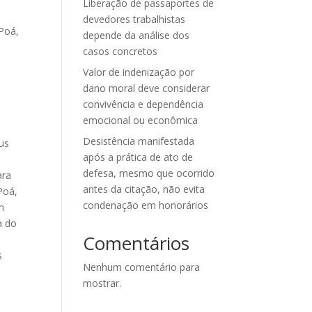
Liberação de passaportes de
devedores trabalhistas
 Poá,
depende da análise dos
casos concretos
Valor de indenização por
dano moral deve considerar
a
convivência e dependência
emocional ou econômica
Desistência manifestada
us
após a prática de ato de
defesa, mesmo que ocorrido
ara
antes da citação, não evita
Poá,
condenação em honorários
m
a do
Comentários
s
Nenhum comentário para
mostrar.