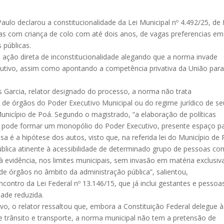
aulo declarou a constitucionalidade da Lei Municipal nº 4.492/25, de
as com criança de colo com até dois anos, de vagas preferencias em
 públicas.
a ação direta de inconstitucionalidade alegando que a norma invade
cutivo, assim como apontando a competência privativa da União par
Garcia, relator designado do processo, a norma não trata
 de órgãos do Poder Executivo Municipal ou do regime jurídico de se
unicípio de Poá. Segundo o magistrado, “a elaboração de políticas
não pode formar um monopólio do Poder Executivo, presente espaço p
sa é a hipótese dos autos, visto que, na referida lei do Município de 
blica atinente à acessibilidade de determinado grupo de pessoas co
 à evidência, nos limites municipais, sem invasão em matéria exclusiv
de órgãos no âmbito da administração pública”, salientou,
ncontro da Lei Federal nº 13.146/15, que já inclui gestantes e pessoa
ade reduzida.
vo, o relator ressaltou que, embora a Constituição Federal delegue à
re trânsito e transporte, a norma municipal não tem a pretensão de