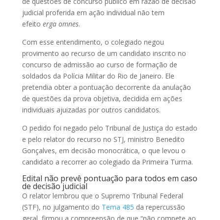
de questões de concurso público em razão de decisão
judicial proferida em ação individual não tem
efeito
erga omnes
.
Com esse entendimento, o colegiado negou
provimento ao recurso de um candidato inscrito no
concurso de admissão ao curso de formação de
soldados da Polícia Militar do Rio de Janeiro. Ele
pretendia obter a pontuação decorrente da anulação
de questões da prova objetiva, decidida em ações
individuais ajuizadas por outros candidatos.
O pedido foi negado pelo Tribunal de Justiça do estado
e pelo relator do recurso no STJ, ministro Benedito
Gonçalves, em decisão monocrática, o que levou o
candidato a recorrer ao colegiado da Primeira Turma.
Edital não prevê pontuação para todos em caso
de decisão judicial
O relator lembrou que o Supremo Tribunal Federal
(STF), no julgamento do
Tema 485
da
repercussão
geral
, firmou a compreensão de que “não compete ao