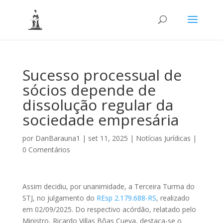
Sucesso processual de
sócios depende de
dissolução regular da
sociedade empresária
por
DanBarauna1
|
set 11, 2025
|
Notícias Jurídicas
|
0 Comentários
Assim decidiu, por unanimidade, a Terceira Turma do
STJ, no julgamento do
REsp 2.179.688-RS
, realizado
em 02/09/2025. Do respectivo acórdão, relatado pelo
Ministro, Ricardo Villas Bôas Cueva, destaca-se o